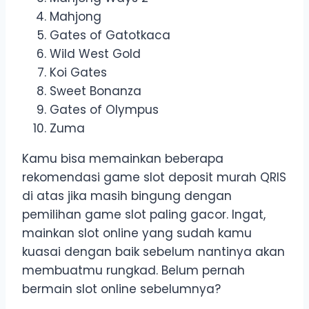
Mahjong
Gates of Gatotkaca
Wild West Gold
Koi Gates
Sweet Bonanza
Gates of Olympus
Zuma
Kamu bisa memainkan beberapa
rekomendasi game slot deposit murah QRIS
di atas jika masih bingung dengan
pemilihan game slot paling gacor. Ingat,
mainkan slot online yang sudah kamu
kuasai dengan baik sebelum nantinya akan
membuatmu rungkad. Belum pernah
bermain slot online sebelumnya?