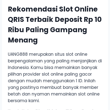
Rekomendasi
Slot Online
QRIS
Terbaik Deposit Rp 10
Ribu Paling Gampang
Menang
UANG888 merupakan situs slot online
berpengalaman yang paling menjanjikan di
Indonesia. Kamu bisa memainkan banyak
pilihan provider slot online paling gacor
dengan mudah menggunakan 1 ID. Inilah
yang pastinya membuat banyak member
betah dan nyaman memainkan slot online
bersama kami.