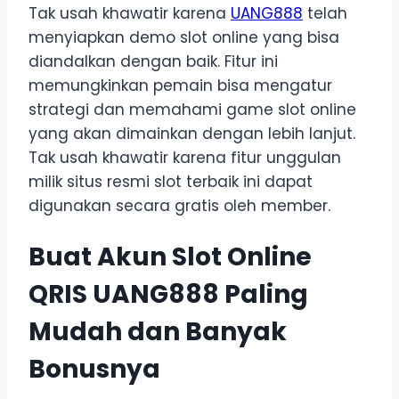
Tak usah khawatir karena
UANG888
telah
menyiapkan demo slot online yang bisa
diandalkan dengan baik. Fitur ini
memungkinkan pemain bisa mengatur
strategi dan memahami game slot online
yang akan dimainkan dengan lebih lanjut.
Tak usah khawatir karena fitur unggulan
milik situs resmi slot terbaik ini dapat
digunakan secara gratis oleh member.
Buat Akun
Slot Online
QRIS
UANG888 Paling
Mudah dan Banyak
Bonusnya