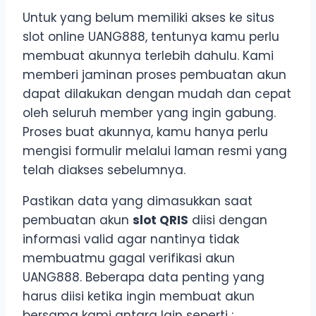
Untuk yang belum memiliki akses ke situs
slot online UANG888, tentunya kamu perlu
membuat akunnya terlebih dahulu. Kami
memberi jaminan proses pembuatan akun
dapat dilakukan dengan mudah dan cepat
oleh seluruh member yang ingin gabung.
Proses buat akunnya, kamu hanya perlu
mengisi formulir melalui laman resmi yang
telah diakses sebelumnya.
Pastikan data yang dimasukkan saat
pembuatan akun
slot QRIS
diisi dengan
informasi valid agar nantinya tidak
membuatmu gagal verifikasi akun
UANG888. Beberapa data penting yang
harus diisi ketika ingin membuat akun
bersama kami antara lain seperti :