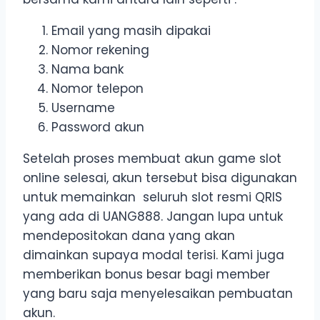
Email yang masih dipakai
Nomor rekening
Nama bank
Nomor telepon
Username
Password akun
Setelah proses membuat akun game slot
online selesai, akun tersebut bisa digunakan
untuk memainkan seluruh slot resmi QRIS
yang ada di UANG888. Jangan lupa untuk
mendepositokan dana yang akan
dimainkan supaya modal terisi. Kami juga
memberikan bonus besar bagi member
yang baru saja menyelesaikan pembuatan
akun.