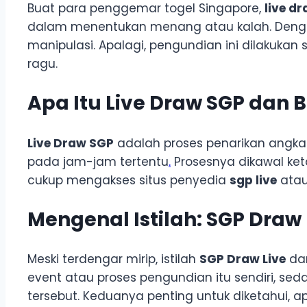
Buat para penggemar togel Singapore,
live d
dalam menentukan menang atau kalah. Denga
manipulasi. Apalagi, pengundian ini dilakukan 
ragu.
Apa Itu Live Draw SGP dan
Live Draw SGP
adalah proses penarikan angka t
pada jam-jam tertentu
.
Prosesnya dikawal ket
cukup mengakses situs penyedia
sgp live
atau
Mengenal Istilah: SGP Draw 
Meski terdengar mirip, istilah
SGP Draw Live
da
event atau proses pengundian itu sendiri, se
tersebut. Keduanya penting untuk diketahui, 