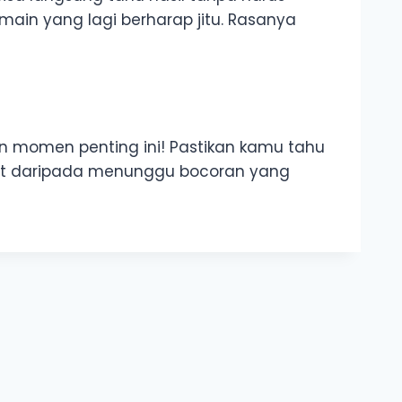
ain yang lagi berharap jitu. Rasanya
n momen penting ini! Pastikan kamu tahu
kurat daripada menunggu bocoran yang