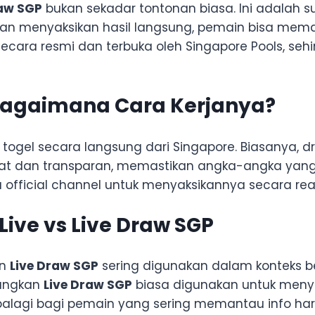
raw SGP
bukan sekadar tontonan biasa. Ini adalah
n menyaksikan hasil langsung, pemain bisa mem
secara resmi dan terbuka oleh Singapore Pools, sehi
 Bagaimana Cara Kerjanya?
ogel secara langsung dari Singapore. Biasanya, dra
at dan transparan, memastikan angka-angka yang 
 official channel untuk menyaksikannya secara rea
Live vs Live Draw SGP
n
Live Draw SGP
sering digunakan dalam konteks 
dangkan
Live Draw SGP
biasa digunakan untuk meny
apalagi bagi pemain yang sering memantau info har