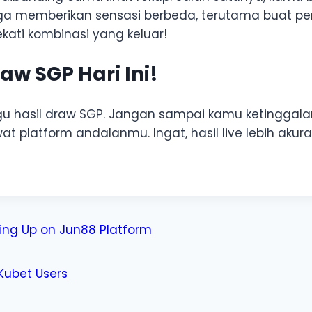
uga memberikan sensasi berbeda, terutama buat pem
ati kombinasi yang keluar!
aw SGP Hari Ini!
u hasil draw SGP. Jangan sampai kamu ketinggala
at platform andalanmu. Ingat, hasil live lebih a
ning Up on Jun88 Platform
Kubet Users‌