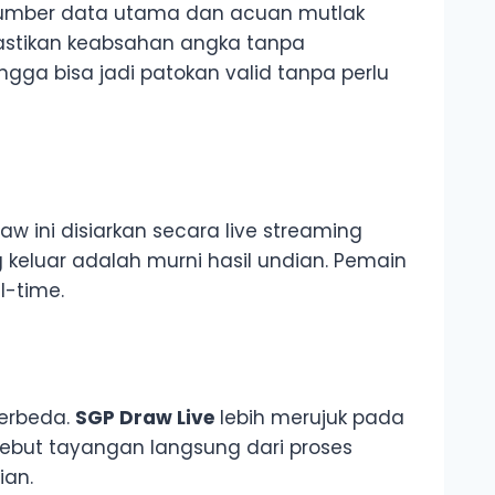
 sumber data utama dan acuan mutlak
astikan keabsahan angka tanpa
ngga bisa jadi patokan valid tanpa perlu
w ini disiarkan secara live streaming
keluar adalah murni hasil undian. Pemain
l-time.
berbeda.
SGP Draw Live
lebih merujuk pada
ebut tayangan langsung dari proses
ian.