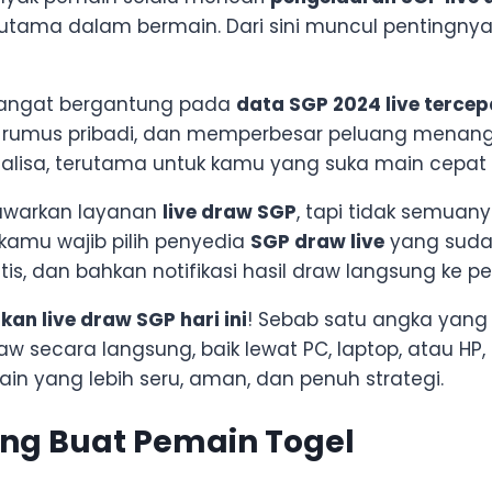
 utama dalam bermain. Dari sini muncul pentingny
 sangat bergantung pada
data SGP 2024 live tercep
umus pribadi, dan memperbesar peluang menang d
isa, terutama untuk kamu yang suka main cepat 
awarkan layanan
live draw SGP
, tapi tidak semuan
kamu wajib pilih penyedia
SGP draw live
yang sudah 
tis, dan bahkan notifikasi hasil draw langsung ke 
an live draw SGP hari ini
! Sebab satu angka yang
secara langsung, baik lewat PC, laptop, atau HP,
 yang lebih seru, aman, dan penuh strategi.
ing Buat Pemain Togel