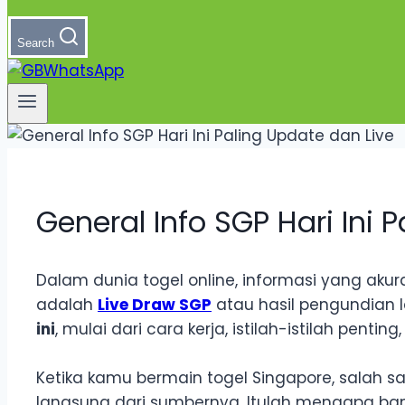
Search
General Info SGP Hari Ini 
Dalam dunia togel online, informasi yang aku
adalah
Live Draw SGP
atau hasil pengundian l
ini
, mulai dari cara kerja, istilah-istilah pent
Ketika kamu bermain togel Singapore, salah s
langsung dari sumbernya. Itulah mengapa ba