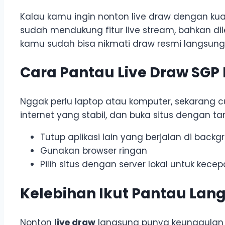
Kalau kamu ingin nonton live draw dengan kuali
sudah mendukung fitur live stream, bahkan dil
kamu sudah bisa nikmati draw resmi langsung
Cara Pantau Live Draw SGP
Nggak perlu laptop atau komputer, sekarang 
internet yang stabil, dan buka situs dengan ta
Tutup aplikasi lain yang berjalan di back
Gunakan browser ringan
Pilih situs dengan server lokal untuk kec
Kelebihan Ikut Pantau Lan
Nonton
live draw
langsung punya keunggulan d